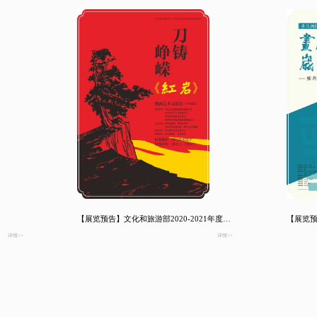
【展览预告】文化和旅游部2020-2021年度全国美术馆优秀展览项目 刀铸峥嵘——《红岩》版画艺术文献展(全国巡展)
详情>>
详情>>