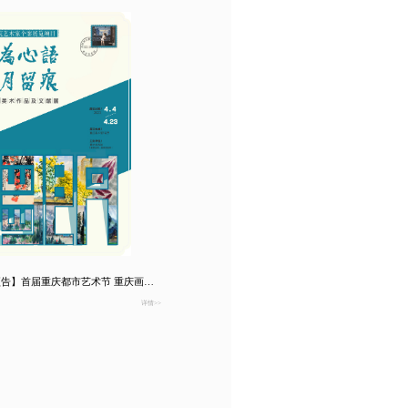
【展览预告】首届重庆都市艺术节 重庆画院艺术家个案展览项目 画为心语·岁月留痕——邹丹美术作品及文献展
详情>>