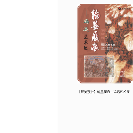
【展览预告】翰墨履痕—冯远艺术展