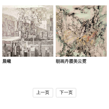
晨曦
朝画丹霞美云霓
上一页
下一页