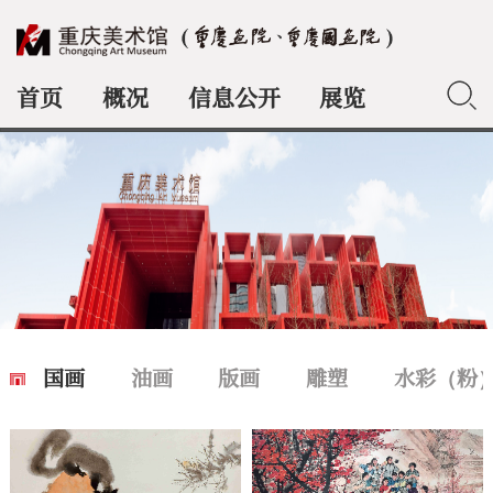
首页
概况
信息公开
展览
典藏
国画
油画
版画
雕塑
水彩（粉