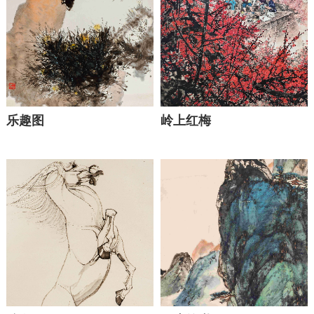
乐趣图
岭上红梅