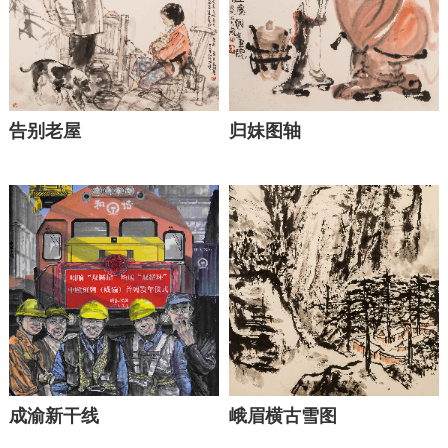
告别老屋
归妹图轴
成渝新干线
峨眉横古雪图