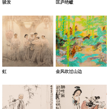
骏发
匡庐绝巘
虹
金风吹过山边