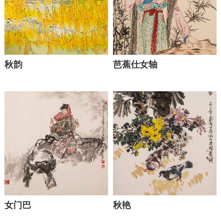
秋韵
芭蕉仕女轴
女门巴
秋艳