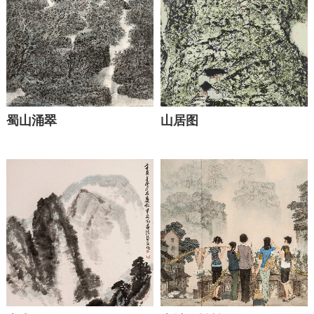
蜀山涌翠
山居图