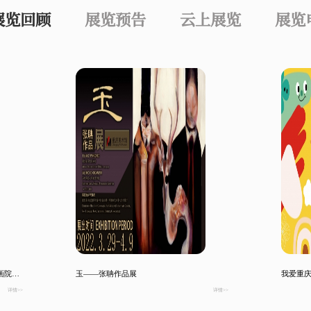
展览回顾
展览预告
云上展览
展览
金陵风骨·其命惟新——2022江苏省国画院中国画作品展
玉——张聃作品展
我爱重
详情>>
详情>>