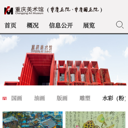
首页
概况
信息公开
展览
典藏
国画
油画
版画
雕塑
水彩（粉