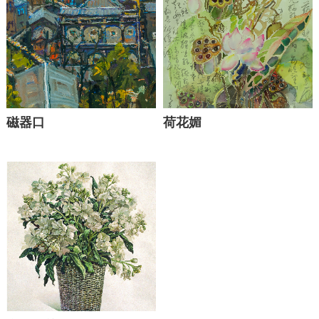
磁器口
荷花媚