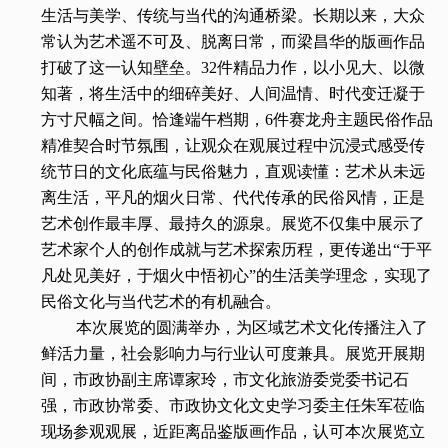
生活与美学、传统与当代的沟通桥梁。长期以来，大众
常认为艺术遥不可及、脱离日常，而梁昌华的版画作品
打破了这一认知壁垒。32件精品力作，以小见大、以微
知著，将生活中的细碎美好、人间温情、时代变迁凝于
方寸尺幅之间。恰逢端午档期，6件赛龙舟主题民俗作品
精准契合时节氛围，让观众在观展过程中沉浸式感受传
统节日的文化底蕴与民俗魅力，直观读懂：艺术从未远
离生活，平凡的烟火日常、代代传承的民俗风情，正是
艺术创作最丰厚、最持久的源泉。展览不仅集中展示了
艺术家个人的创作成就与艺术探索历程，更传递出“于平
凡处见美好，于烟火中悟初心”的生活美学理念，实现了
民俗文化与当代艺术的有机融合。
本次展览的圆满举办，为区域艺术文化传播注入了
鲜活力量，社会影响力与行业认可度兼具。展览开展期
间，市政协副主席谭家玲，市文化旅游委党委书记石
强，市政协常委、市政协文化文史学习委主任朱军莅临
现场参观观展，近距离品鉴版画作品，认可本次展览立