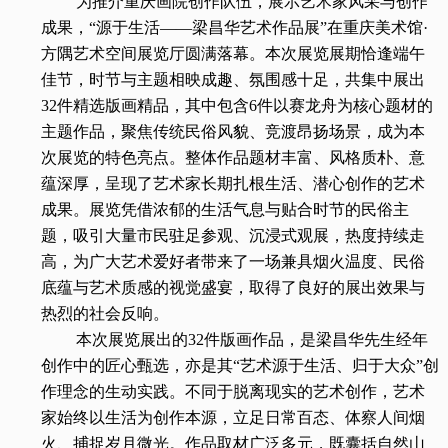
为推介重庆画院创作队伍，展示艺术家风采与创作
成果，“源于生活——梁昌华艺术作品展”在重庆美术馆·
方隅艺术空间展览厅圆满落幕。本次展览展期恰逢端午
佳节，时节与主题相映成趣、氛围感十足，共集中展出
32件精选版画精品，其中包含6件以赛龙舟为核心题材的
主题作品，聚焦传统民俗风貌、竞渡昂扬场景，成为本
次展览的特色亮点。整体作品题材丰富、风格质朴、意
蕴深厚，呈现了艺术家长期扎根生活、潜心创作的艺术
成果。展览凭借浓郁的生活气息与贴合时节的民俗主
题，吸引大量市民驻足参观、沉浸式观展，热度持续走
高，为广大艺术爱好者带来了一场兼具烟火温度、民俗
底蕴与艺术质感的视觉盛宴，取得了良好的展出效果与
热烈的社会反响。
本次展览展出的32件版画作品，是梁昌华先生经年
创作中的匠心甄选，亦是其“艺术源于生活、归于大众”创
作理念的生动实践。不同于脱离现实的艺术创作，艺术
家始终以生活为创作本源，立足日常百态、体察人间烟
火、捕捉岁月微光。作品取材广泛多元，既囊括自然山