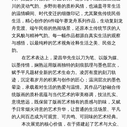
川的灵动气韵、乡野街巷的质朴风情，也涵盖寻常生活
的温情瞬间、时代变迁的细微印记，尤其聚焦传统民俗
生活，精心创作的6件端午赛龙舟系列作品，生动复刻龙
舟竞渡、端午民俗的热闹场景，还原本土传统节庆的人
文风貌与精神气韵。每一幅作品都源自真实生活的观察
与感悟，以最纯粹的艺术视角诠释生活之美、民俗之
韵。
在艺术表达上，梁昌华先生以刀为笔、以版为媒、
以墨传情，娴熟运用版画独特的刻痕肌理与墨色层次，
赋予平凡题材全新的艺术生命力。凌厉有度的刻刀轨
迹，沉淀着岁月的积累与创作的匠心；温润层次的墨色
晕染，承载着对生活的热爱与温情。其作品巧妙融合传
统版画的质朴底蕴与当代艺术的审美格调，技法扎实、
意境悠远，既保留了版画艺术独有的质感与韵味，又赋
予日常烟火诗意的艺术升华，让普通的生活场景、平凡
的人间百态成为可观赏、可共鸣、可回味的艺术经典。
本次展览的核心价值，在于搭建起了艺术与大众、