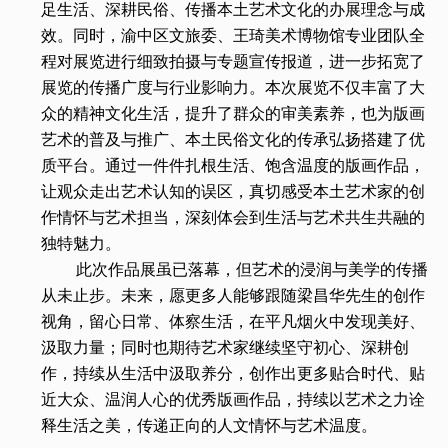
足生活、深耕民俗、传播本土艺术文化的办展理念与成
效。同时，渝中区文旅委、王琦美术博物馆专业团队全
程对展览进行细致拍摄与专题宣传报道，进一步拓宽了
展览的传播广度与行业影响力。本次展览不仅丰富了大
众的精神文化生活，提升了群众的审美素养，也为版画
艺术的普及与推广、本土民俗文化的传承弘扬搭建了优
质平台。通过一件件扎根生活、饱含温度的版画作品，
让观众走出艺术认知的误区，真切感受本土艺术家的创
作情怀与艺术担当，深刻体会到生活与艺术共生共融的
独特魅力。
此次作品展虽已落幕，但艺术的浸润与美学的传播
从未止步。未来，愿更多人能够跟随梁昌华先生的创作
视角，留心日常、体察生活，在平凡烟火中发现美好、
汲取力量；同时也期待艺术家继续坚守初心、深耕创
作，持续从生活中汲取养分，创作出更多贴合时代、贴
近大众、温润人心的优秀版画作品，持续以艺术之力诠
释生活之美，传递正向的人文情怀与艺术温度。