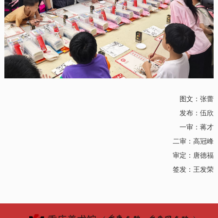
图文：张蕾
发布：伍欣
一审：蒋才
二审：高冠峰
审定：唐德福
签发：王发荣