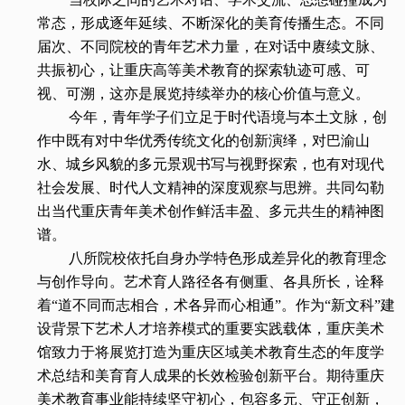
常态，形成逐年延续、不断深化的美育传播生态。不同
届次、不同院校的青年艺术力量，在对话中赓续文脉、
共振初心，让重庆高等美术教育的探索轨迹可感、可
视、可溯，这亦是展览持续举办的核心价值与意义。
今年，青年学子们立足于时代语境与本土文脉，创
作中既有对中华优秀传统文化的创新演绎，对巴渝山
水、城乡风貌的多元景观书写与视野探索，也有对现代
社会发展、时代人文精神的深度观察与思辨。共同勾勒
出当代重庆青年美术创作鲜活丰盈、多元共生的精神图
谱。
八所院校依托自身办学特色形成差异化的教育理念
与创作导向。艺术育人路径各有侧重、各具所长，诠释
着“道不同而志相合，术各异而心相通”。作为“新文科”建
设背景下艺术人才培养模式的重要实践载体，重庆美术
馆致力于将展览打造为重庆区域美术教育生态的年度学
术总结和美育育人成果的长效检验创新平台。期待重庆
美术教育事业能持续坚守初心，包容多元、守正创新，