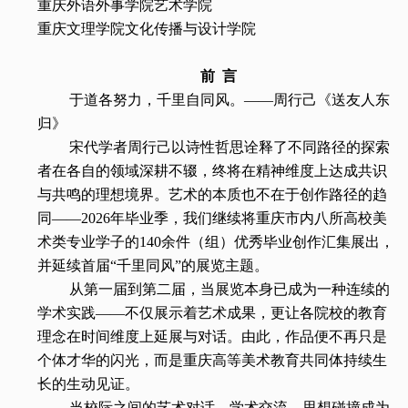
重庆外语外事学院艺术学院
重庆文理学院文化传播与设计学院
前 言
于道各努力，千里自同风。——周行己《送友人东
归》
宋代学者周行己以诗性哲思诠释了不同路径的探索
者在各自的领域深耕不辍，终将在精神维度上达成共识
与共鸣的理想境界。艺术的本质也不在于创作路径的趋
同——2026年毕业季，我们继续将重庆市内八所高校美
术类专业学子的140余件（组）优秀毕业创作汇集展出，
并延续首届“千里同风”的展览主题。
从第一届到第二届，当展览本身已成为一种连续的
学术实践——不仅展示着艺术成果，更让各院校的教育
理念在时间维度上延展与对话。由此，作品便不再只是
个体才华的闪光，而是重庆高等美术教育共同体持续生
长的生动见证。
当校际之间的艺术对话、学术交流、思想碰撞成为