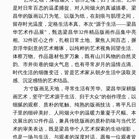
是对日常百态的温柔捕捉、对人间烟火的真诚描摹。梁
昌华的版画以刀为笔、以版为纸，在刻痕与肌理之间，
留存时光温度，定格生活本真。本次“源于生活——梁昌
华艺术作品展”，甄选梁昌华32件精品版画作品集中亮
相。32件匠心之作，扎根日常土地、聚焦人间百态，摒
弃浮华刻意的艺术雕琢，以纯粹的艺术视角回望生活、
体察万物。作品题材包罗万象，既有山川风物的自然灵
韵、市井街巷的烟火气息，也有寻常岁月的温情点滴、
时代生活的细微变迁，皆是艺术家从朝夕生活中汲取灵
感、沉淀感悟的艺术结晶。
方寸版画见天地，寻常生活有芳华。梁昌华深耕版
画艺术，坚守“艺术源于生活、归于大众”的创作理念，以
细腻的观察、质朴的笔触、纯熟的版画技法，将平凡日
子里的细碎美好、人间烟火中的温暖力量凝于尺幅。本
次展出的32件作品，兼具传统版画的质朴韵味与当代艺
术的审美表达，既是梁昌华个人艺术探索的生动缩影，
也是一场与生活、与观者的深度对话。愿每一位观者皆