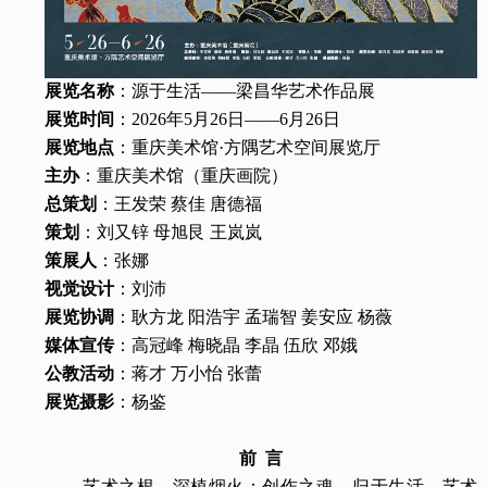
展览名称
：源于生活——梁昌华艺术作品展
展览时间
：2026年5月26日——6月26日
展览地点
：重庆美术馆·方隅艺术空间展览厅
主办
：重庆美术馆（重庆画院）
总策划
：王发荣 蔡佳 唐德福
策划
：刘又锌 母旭艮 王岚岚
策展人
：张娜
视觉设计
：刘沛
展览协调
：耿方龙 阳浩宇 孟瑞智 姜安应 杨薇
媒体宣传
：高冠峰 梅晓晶 李晶 伍欣 邓娥
公教活动
：蒋才 万小怡 张蕾
展览摄影
：杨鉴
前 言
艺术之根，深植烟火；创作之魂，归于生活。艺术