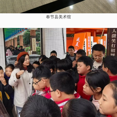
奉节县美术馆