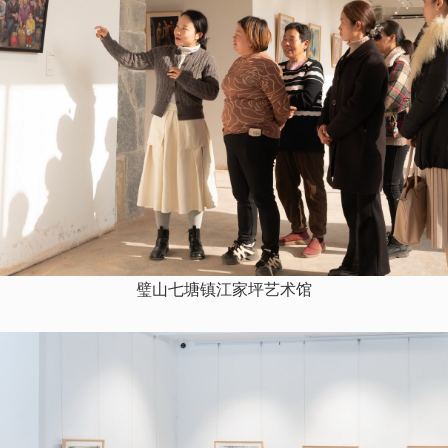
璧山七塘镇江家坪艺术馆