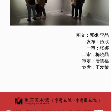
图文：邓娥 李晶
发布：伍欣
一审：张娜
二审：梅晓晶
审定：唐德福
签发：王发荣