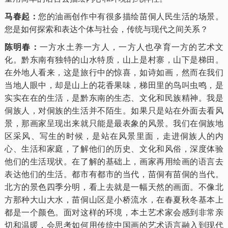
马春起：
您的油画创作中有很多描绘苗侗人民生活的场景。
您是如何探索和表达个体与社会，传统与现代之间关系？
陈明春：
一方水土养一方人，一方人也孕育一方的艺术文
化。黔东南有独特的山水特质，山上是村寨，山下是梯田。
在外地人看来，这是旅行中的惊喜，如诗如画，然而在我们
当地人眼中，却是山上的花香果味，梯田里的鸟叫虫鸣，是
实实在在的生活，是黔东南的生态、文化和民族精神。我是
侗族人，对侗族的生活并不陌生。如果只是站在外面去看风
景，那画家呈现出来就只能是最表象的风景。我们在侗族地
区采风、写生的时候，是站在风景里面，走进侗族人的内
心、生活和家庭，了解他们的历史、文化和风俗，深度体验
他们的生活现状。在了解的基础上，画家再用绘画的语言去
表达他们的生活。都市有都市的当代，苗侗有苗侗的当代。
北方的景色四季分明，看上去就是一幅天然的画面。不像北
方那种大山大水，苗侗山区是小桥流水，在春夏秋冬基本上
都是一个颜色。面对这样的环境，本土艺术家会感到非常亲
切和温暖，会思考如何用传统中国画的艺术语言融入到现代