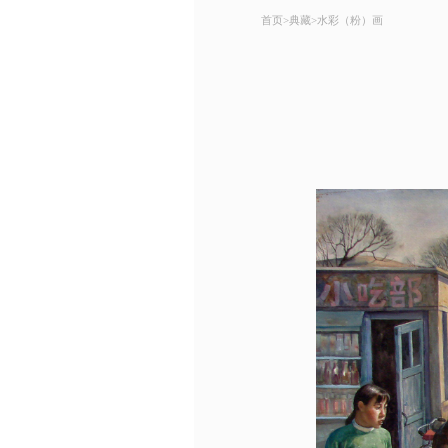
首页
>
典藏
>
水彩（粉）画