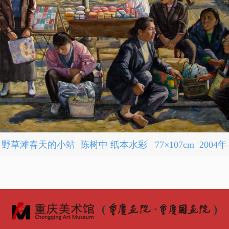
野草滩春天的小站 陈树中 纸本水彩 77×107cm 2004年