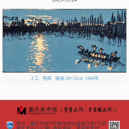
上工 尧西 版画 20×32cm 1960年
馆址：重庆市渝中区解放碑街道临江路1号国
泰艺术中心5-7楼 | 版权所有：重庆美术馆