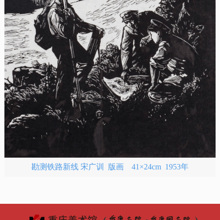
勘测铁路新线 宋广训 版画 41×24cm 1953年